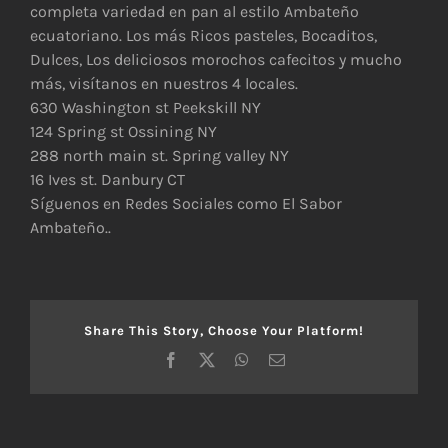
más
completa variedad en pan al estilo Ambateño
grande
ecuatoriano. Los más Ricos pasteles, Bocaditos,
Dulces, Los deliciosos morochos cafecitos y mucho
más, visítanos en nuestros 4 locales.
630 Washington st Peekskill NY
124 Spring st Ossining NY
288 north main st. Spring valley NY
16 Ives st. Danbury CT
Síguenos en Redes Sociales como El Sabor
Ambateño..
Share This Story, Choose Your Platform!
Facebook
X
WhatsApp
Correo
electrónico