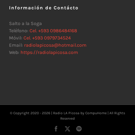
Información de Contácto
Salto a la Soga
Teléfono:
Cel. +593 0986484168
Móvil:
Cel. +593 0979734524
Email:
radiolapicosa@hotmail.com
Web:
https://radiolapicosa.com
© Copyright 2020 -
2026 | Radio LA Picosa by
CompuHome
| All Rights
Reserved
Facebook
X
Spotify