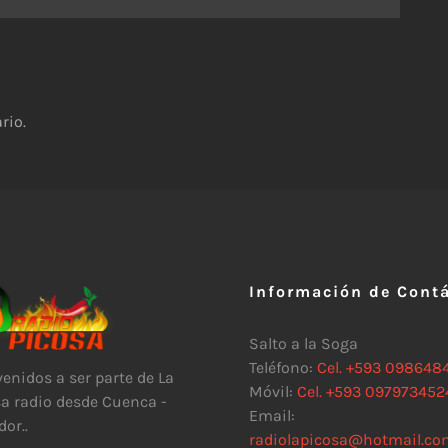
rio.
Información de Cont
Salto a la Soga
Teléfono:
Cel. +593 098648
enidos a ser parte de La
Móvil:
Cel. +593 097973452
a radio desde Cuenca -
Email:
or..
radiolapicosa@hotmail.co