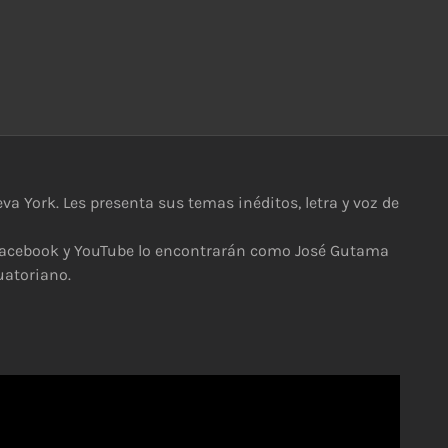
a York. Les presenta sus temas inéditos, letra y voz de
n facebook y YouTube lo encontrarán como José Gutama
uatoriano.