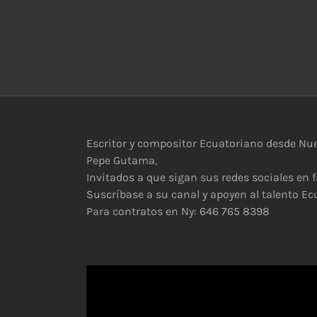
Escritor y compositor Ecuatoriano desde Nuev
Pepe Gutama,
Invitados a que sigan sus redes sociales e
Suscríbase a su canal y apoyen al talento Ec
Para contratos en Ny: 646 765 8398