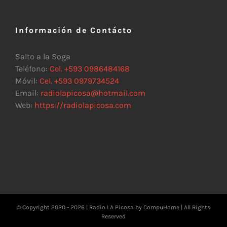
Información de Contácto
Salto a la Soga
Teléfono:
Cel. +593 0986484168
Móvil:
Cel. +593 0979734524
Email:
radiolapicosa@hotmail.com
Web:
https://radiolapicosa.com
© Copyright 2020 -
2026 | Radio LA Picosa by
CompuHome
| All Rights
Reserved