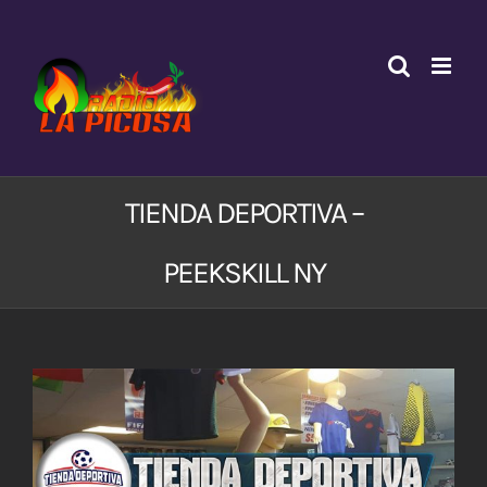
Saltar
al
contenido
TIENDA DEPORTIVA –
PEEKSKILL NY
Ver
imagen
más
grande